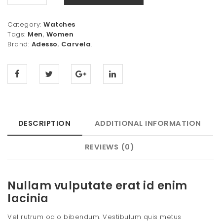
t
Category:
Watches
i
Tags:
Men
,
Women
o
Brand:
Adesso
,
Carvela
.
n
DESCRIPTION
ADDITIONAL INFORMATION
REVIEWS (0)
Nullam vulputate erat id enim
lacinia
Vel rutrum odio bibendum. Vestibulum quis metus