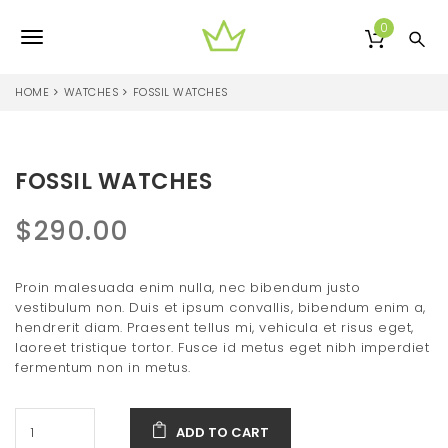
S
k
0
T
i
p
o
t
HOME
WATCHES
FOSSIL WATCHES
o
g
m
a
g
i
FOSSIL WATCHES
l
n
c
e
$
290.00
o
n
n
t
Proin malesuada enim nulla, nec bibendum justo
e
a
vestibulum non. Duis et ipsum convallis, bibendum enim a,
n
v
hendrerit diam. Praesent tellus mi, vehicula et risus eget,
t
laoreet tristique tortor. Fusce id metus eget nibh imperdiet
i
fermentum non in metus.
g
a
ADD TO CART