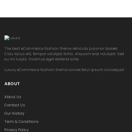
The best eCommerce fashion theme vehicula pulvinar laoreet.
Cras lacus elit, tempor volutpat tortor. Aliquam erat volutpat. Sed
eu mi turpis. Vivamus eget eleifend ante.
Luxury eCommerce fashion theme consectetur ipsum consequat
ABOUT
About Us
Contact Us
Our History
Term & Conditions
Privacy Policy