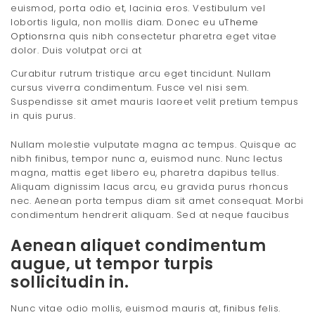
euismod, porta odio et, lacinia eros. Vestibulum vel
lobortis ligula, non mollis diam. Donec eu u
Theme
Options
rna quis nibh consectetur pharetra eget vitae
dolor. Duis volutpat orci at
Curabitur rutrum tristique arcu eget tincidunt. Nullam
cursus viverra condimentum. Fusce vel nisi sem.
Suspendisse sit amet mauris laoreet velit pretium tempus
in quis purus.
Nullam molestie vulputate magna ac tempus. Quisque ac
nibh finibus, tempor nunc a, euismod nunc. Nunc lectus
magna, mattis eget libero eu, pharetra dapibus tellus.
Aliquam dignissim lacus arcu, eu gravida purus rhoncus
nec. Aenean porta tempus diam sit amet consequat. Morbi
condimentum hendrerit aliquam. Sed at neque faucibus
Aenean aliquet condimentum
augue, ut tempor turpis
sollicitudin in.
Nunc vitae odio mollis, euismod mauris at, finibus felis.