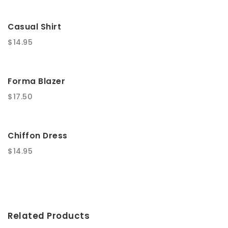
Casual Shirt
$
14.95
Forma Blazer
$
17.50
Chiffon Dress
$
14.95
Related Products