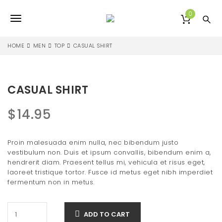
S
k
0
T
i
p
o
t
HOME
MEN
TOP
CASUAL SHIRT
o
g
m
a
g
i
CASUAL SHIRT
l
n
c
e
$
14.95
o
n
n
t
Proin malesuada enim nulla, nec bibendum justo
e
a
vestibulum non. Duis et ipsum convallis, bibendum enim a,
n
v
hendrerit diam. Praesent tellus mi, vehicula et risus eget,
t
laoreet tristique tortor. Fusce id metus eget nibh imperdiet
i
fermentum non in metus.
g
a
ADD TO CART