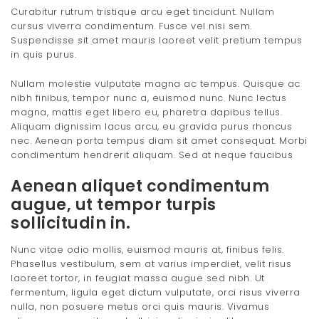
Curabitur rutrum tristique arcu eget tincidunt. Nullam
cursus viverra condimentum. Fusce vel nisi sem.
Suspendisse sit amet mauris laoreet velit pretium tempus
in quis purus.
Nullam molestie vulputate magna ac tempus. Quisque ac
nibh finibus, tempor nunc a, euismod nunc. Nunc lectus
magna, mattis eget libero eu, pharetra dapibus tellus.
Aliquam dignissim lacus arcu, eu gravida purus rhoncus
nec. Aenean porta tempus diam sit amet consequat. Morbi
condimentum hendrerit aliquam. Sed at neque faucibus
Aenean aliquet condimentum
augue, ut tempor turpis
sollicitudin in.
Nunc vitae odio mollis, euismod mauris at, finibus felis.
Phasellus vestibulum, sem at varius imperdiet, velit risus
laoreet tortor, in feugiat massa augue sed nibh. Ut
fermentum, ligula eget dictum vulputate, orci risus viverra
nulla, non posuere metus orci quis mauris. Vivamus