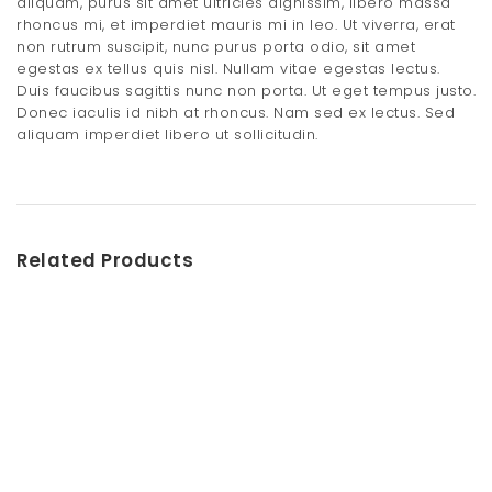
aliquam, purus sit amet ultricies dignissim, libero massa
rhoncus mi, et imperdiet mauris mi in leo. Ut viverra, erat
non rutrum suscipit, nunc purus porta odio, sit amet
egestas ex tellus quis nisl. Nullam vitae egestas lectus.
Duis faucibus sagittis nunc non porta. Ut eget tempus justo.
Donec iaculis id nibh at rhoncus. Nam sed ex lectus. Sed
aliquam imperdiet libero ut sollicitudin.
Related Products
Think Outside Shirt
$
10.95
White Formal Shirt
$
12.00
–
$
20.00
Cotton T-shirt