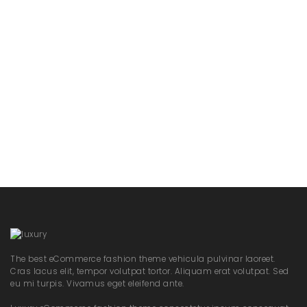
$
12.00
–
$
23.00
Core T-shirt
$
10.95
Black T-shirt
$
17.45
The best eCommerce fashion theme vehicula pulvinar laoreet.
Cras lacus elit, tempor volutpat tortor. Aliquam erat volutpat. Sed
eu mi turpis. Vivamus eget eleifend ante.