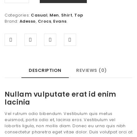
t
Categories:
Casual
,
Men
,
Shirt
,
Top
i
Brand:
Adesso
,
Crocs
,
Evans
.
o
n
DESCRIPTION
REVIEWS (0)
Nullam vulputate erat id enim
lacinia
Vel rutrum odio bibendum. Vestibulum quis metus
euismod, porta odio et, lacinia eros. Vestibulum vel
lobortis ligula, non mollis diam. Donec eu urna quis nibh
consectetur pharetra eget vitae dolor. Duis volutpat orci at