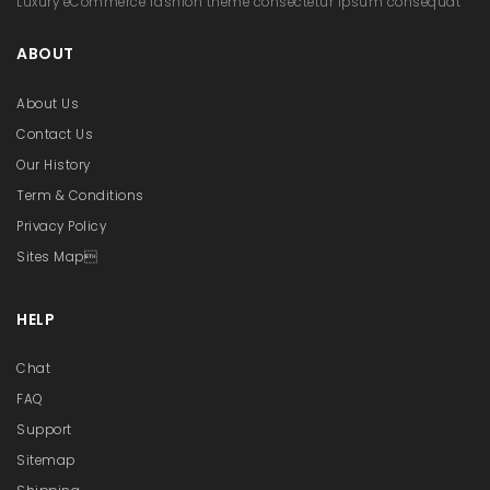
Luxury eCommerce fashion theme consectetur ipsum consequat
ABOUT
About Us
Contact Us
Our History
Term & Conditions
Privacy Policy
Sites Map
HELP
Chat
FAQ
Support
Sitemap