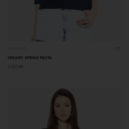
0
o
CREAMY SPRING PASTA
u
t
£
321.00
o
f
5