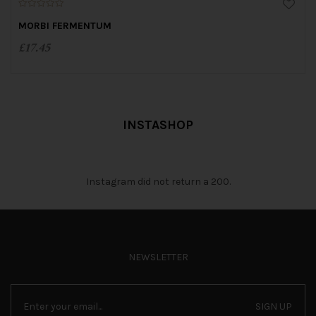
0
o
MORBI FERMENTUM
u
t
£
17.45
o
f
5
INSTASHOP
Instagram did not return a 200.
NEWSLETTER
SIGN UP