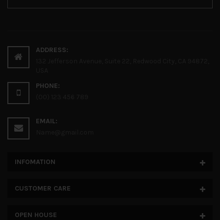
ADDRESS:
132 Jefferson Avenue, Suite 22, Redwood City, CA 94872,
USA
PHONE:
(00) 123 456 789
EMAIL:
Name@gmail.com
INFOMATION
CUSTOMER CARE
OPEN HOUSE