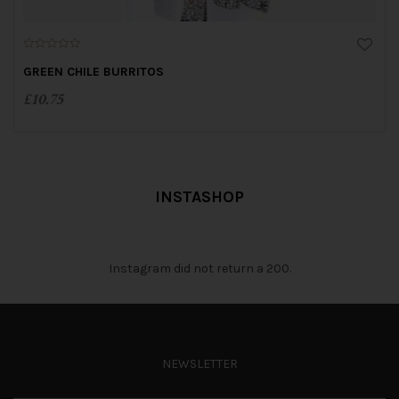
0
o
GREEN CHILE BURRITOS
u
t
£
10.75
o
f
5
INSTASHOP
Instagram did not return a 200.
NEWSLETTER