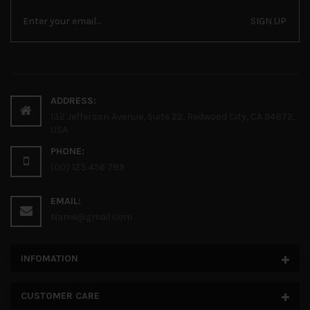
SIGN UP
ADDRESS:
132 Jefferson Avenue, Suite 22, Redwood City, CA 94872,
USA
PHONE:
(00) 123 456 789
EMAIL:
Name@gmail.com
INFOMATION
CUSTOMER CARE