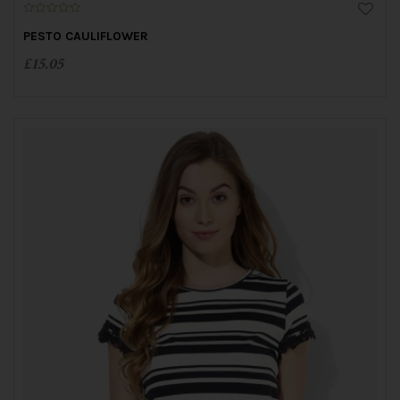
0
o
PESTO CAULIFLOWER
u
t
£
15.05
o
f
5