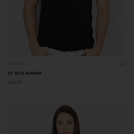
0
o
UT QUIS AENEAN
u
t
£
10.95
o
f
5