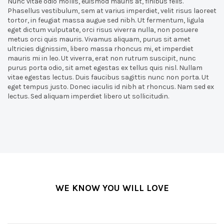
Nunc vitae odio mollis, euismod mauris at, finibus felis.
Phasellus vestibulum, sem at varius imperdiet, velit risus laoreet
tortor, in feugiat massa augue sed nibh. Ut fermentum, ligula
eget dictum vulputate, orci risus viverra nulla, non posuere
metus orci quis mauris. Vivamus aliquam, purus sit amet
ultricies dignissim, libero massa rhoncus mi, et imperdiet
mauris mi in leo. Ut viverra, erat non rutrum suscipit, nunc
purus porta odio, sit amet egestas ex tellus quis nisl. Nullam
vitae egestas lectus. Duis faucibus sagittis nunc non porta. Ut
eget tempus justo. Donec iaculis id nibh at rhoncus. Nam sed ex
lectus. Sed aliquam imperdiet libero ut sollicitudin.
WE KNOW YOU WILL LOVE