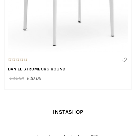
0
o
DANIEL STROMBORG ROUND
u
t
£
23.00
£
20.00
o
f
5
ADD TO CART
INSTASHOP