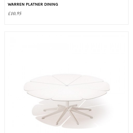
o
WARREN PLATNER DINING
u
t
£
10.95
o
f
5
ADD TO CART