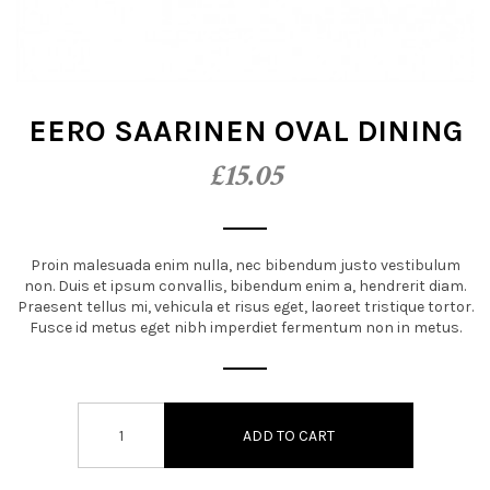
t
i
o
EERO SAARINEN OVAL DINING
n
£
15.05
Proin malesuada enim nulla, nec bibendum justo vestibulum
non. Duis et ipsum convallis, bibendum enim a, hendrerit diam.
Praesent tellus mi, vehicula et risus eget, laoreet tristique tortor.
Fusce id metus eget nibh imperdiet fermentum non in metus.
ADD TO CART