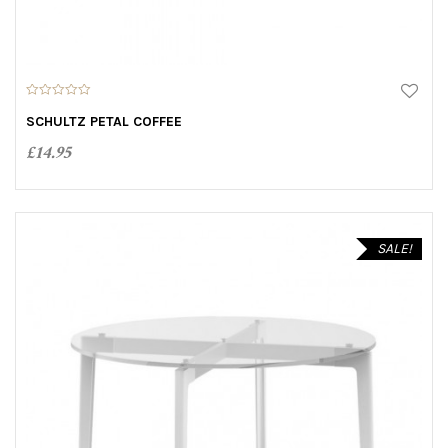
0
o
SCHULTZ PETAL COFFEE
u
t
£
14.95
o
f
5
ADD TO CART
SALE!