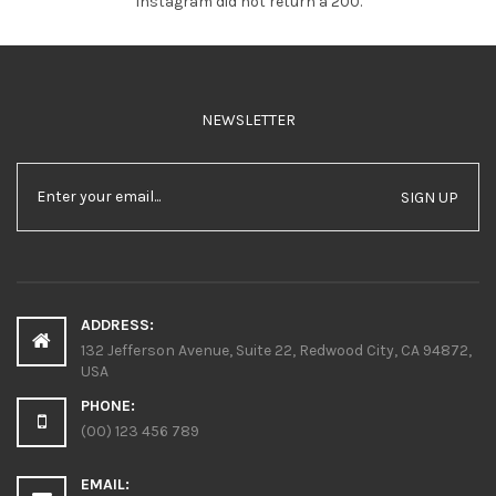
Instagram did not return a 200.
NEWSLETTER
SIGN UP
ADDRESS:
132 Jefferson Avenue, Suite 22, Redwood City, CA 94872,
USA
PHONE:
(00) 123 456 789
EMAIL: