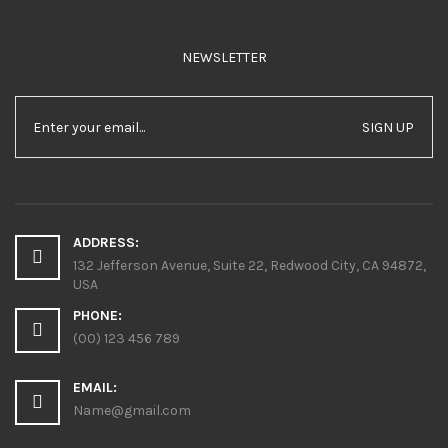
NEWSLETTER
SIGN UP
ADDRESS:
132 Jefferson Avenue, Suite 22, Redwood City, CA 94872,
USA
PHONE:
(00) 123 456 789
EMAIL:
Name@gmail.com