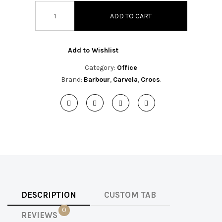
t
ADD TO CART
i
o
Add to Wishlist
n
Category:
Office
Brand:
Barbour
,
Carvela
,
Crocs
.
DESCRIPTION
CUSTOM TAB
0
REVIEWS