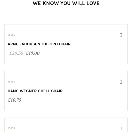
WE KNOW YOU WILL LOVE
SALE!
0
o
ARNE JACOBSEN OXFORD CHAIR
u
t
£
20.50
£
19.00
o
f
5
ADD TO CART
0
o
HANS WEGNER SHELL CHAIR
u
t
£
10.75
o
f
5
ADD TO CART