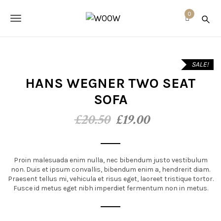
S
W
k
0
O
T
i
O
p
o
W
t
o
g
m
SALE!
a
g
i
HANS WEGNER TWO SEAT
n
l
SOFA
c
o
e
£
20.50
£
19.00
n
t
n
e
a
n
t
Proin malesuada enim nulla, nec bibendum justo vestibulum
v
non. Duis et ipsum convallis, bibendum enim a, hendrerit diam.
i
Praesent tellus mi, vehicula et risus eget, laoreet tristique tortor.
Fusce id metus eget nibh imperdiet fermentum non in metus.
g
a