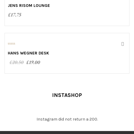
0
o
JENS RISOM LOUNGE
u
t
£
17.75
o
f
5
ADD TO CART
SALE!
0
o
HANS WEGNER DESK
u
t
£
20.50
£
19.00
o
f
5
ADD TO CART
INSTASHOP
Instagram did not return a 200.