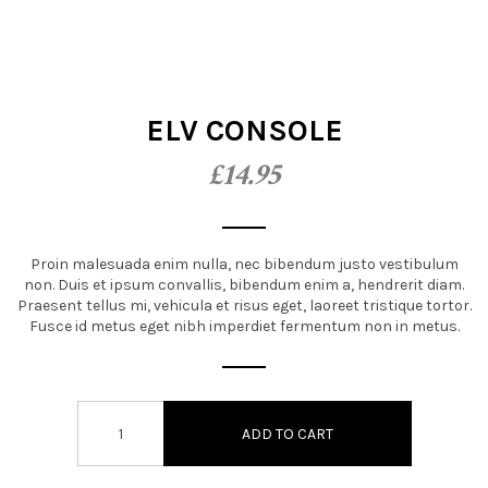
t
i
o
ELV CONSOLE
n
£
14.95
Proin malesuada enim nulla, nec bibendum justo vestibulum
non. Duis et ipsum convallis, bibendum enim a, hendrerit diam.
Praesent tellus mi, vehicula et risus eget, laoreet tristique tortor.
Fusce id metus eget nibh imperdiet fermentum non in metus.
ADD TO CART