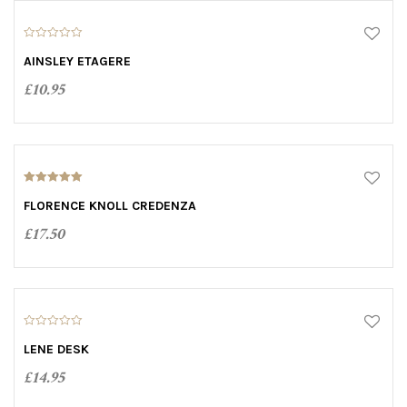
0
o
AINSLEY ETAGERE
u
t
£
10.95
o
f
5
ADD TO CART
5.00
out of 5
FLORENCE KNOLL CREDENZA
£
17.50
ADD TO CART
0
o
LENE DESK
u
t
£
14.95
o
f
5
ADD TO CART