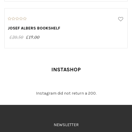
SALE!
0
o
JOSEF ALBERS BOOKSHELF
u
t
£
20.50
£
19.00
o
f
5
ADD TO CART
INSTASHOP
Instagram did not return a 200.
NEWSLETTER