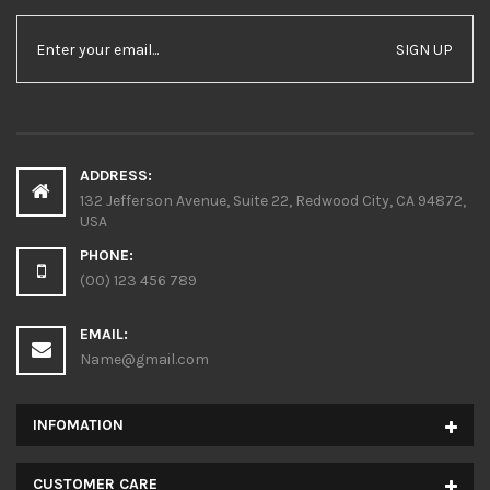
SIGN UP
ADDRESS:
132 Jefferson Avenue, Suite 22, Redwood City, CA 94872,
USA
PHONE:
(00) 123 456 789
EMAIL:
Name@gmail.com
INFOMATION
CUSTOMER CARE