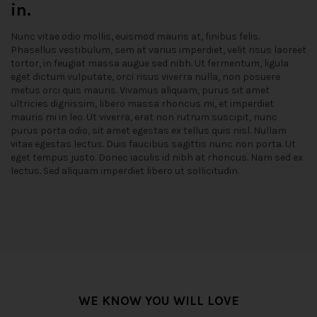
in.
Nunc vitae odio mollis, euismod mauris at, finibus felis.
Phasellus vestibulum, sem at varius imperdiet, velit risus laoreet
tortor, in feugiat massa augue sed nibh. Ut fermentum, ligula
eget dictum vulputate, orci risus viverra nulla, non posuere
metus orci quis mauris. Vivamus aliquam, purus sit amet
ultricies dignissim, libero massa rhoncus mi, et imperdiet
mauris mi in leo. Ut viverra, erat non rutrum suscipit, nunc
purus porta odio, sit amet egestas ex tellus quis nisl. Nullam
vitae egestas lectus. Duis faucibus sagittis nunc non porta. Ut
eget tempus justo. Donec iaculis id nibh at rhoncus. Nam sed ex
lectus. Sed aliquam imperdiet libero ut sollicitudin.
WE KNOW YOU WILL LOVE