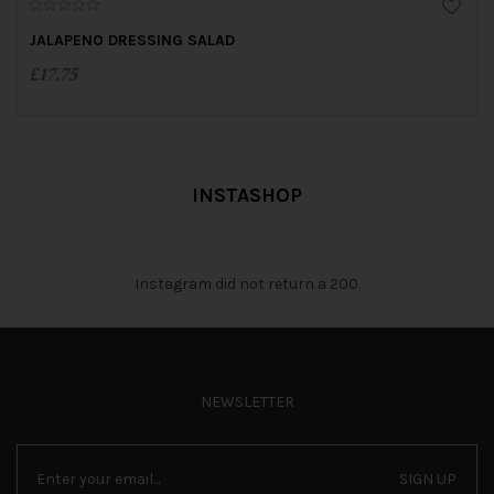
0
o
JALAPENO DRESSING SALAD
u
t
£
17.75
o
f
5
INSTASHOP
Instagram did not return a 200.
NEWSLETTER
SIGN UP