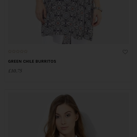
0
o
GREEN CHILE BURRITOS
u
t
£
10.75
o
f
5