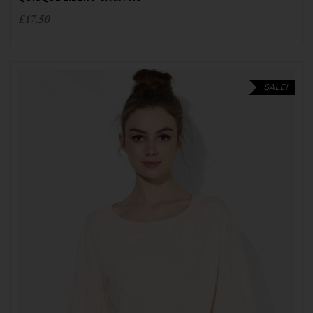
£
17.50
SALE!