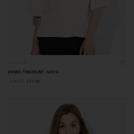
0
o
DONEC TINCIDUNT JUSTO
u
t
£
20.50
£
19.00
o
f
5