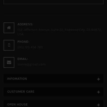
ADDRESS:
132 Jefferson Avenue, Suite 22, Redwood City, CA 94872,
USA
PHONE:
(00) 123 456 789
EMAIL:
Name@gmail.com
INFOMATION
CUSTOMER CARE
OPEN HOUSE