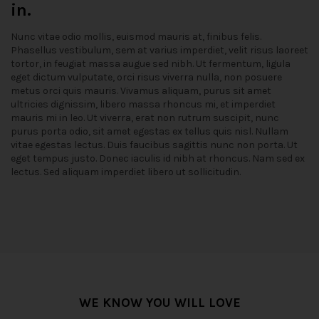
in.
Nunc vitae odio mollis, euismod mauris at, finibus felis.
Phasellus vestibulum, sem at varius imperdiet, velit risus laoreet
tortor, in feugiat massa augue sed nibh. Ut fermentum, ligula
eget dictum vulputate, orci risus viverra nulla, non posuere
metus orci quis mauris. Vivamus aliquam, purus sit amet
ultricies dignissim, libero massa rhoncus mi, et imperdiet
mauris mi in leo. Ut viverra, erat non rutrum suscipit, nunc
purus porta odio, sit amet egestas ex tellus quis nisl. Nullam
vitae egestas lectus. Duis faucibus sagittis nunc non porta. Ut
eget tempus justo. Donec iaculis id nibh at rhoncus. Nam sed ex
lectus. Sed aliquam imperdiet libero ut sollicitudin.
WE KNOW YOU WILL LOVE