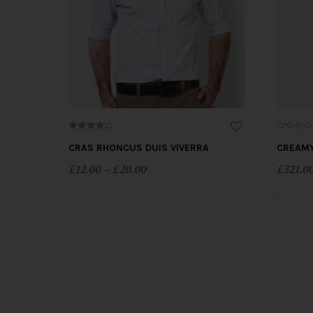
4.00
0
out of 5
o
CRAS RHONCUS DUIS VIVERRA
CREAMY
u
t
£
12.00
–
£
20.00
£
321.0
o
f
5