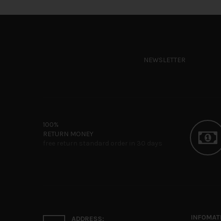
NEWSLETTER
100%
RETURN MONEY
free return standard order in 30 days
INFOMAT
ADDRESS: