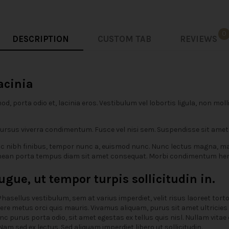
0
DESCRIPTION
CUSTOM TAB
REVIEWS
acinia
, porta odio et, lacinia eros. Vestibulum vel lobortis ligula, non mo
cursus viverra condimentum. Fusce vel nisi sem. Suspendisse sit amet 
nibh finibus, tempor nunc a, euismod nunc. Nunc lectus magna, matti
enean porta tempus diam sit amet consequat. Morbi condimentum hend
ue, ut tempor turpis sollicitudin in.
 Phasellus vestibulum, sem at varius imperdiet, velit risus laoreet tor
uere metus orci quis mauris. Vivamus aliquam, purus sit amet ultricie
unc purus porta odio, sit amet egestas ex tellus quis nisl. Nullam vita
am sed ex lectus. Sed aliquam imperdiet libero ut sollicitudin.