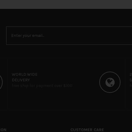
WORLD WIDE
DELIVERY
free ship for payment over $100
f
ION
CUSTOMER CARE