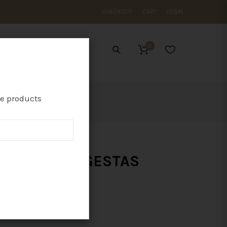
CHECKOUT
CART
LOGIN
0
ES
te products
ORBI SED EGESTAS
£
123.00