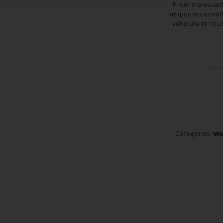
Proin malesuad
et ipsum convall
vehicula et risu
Categories:
Wo