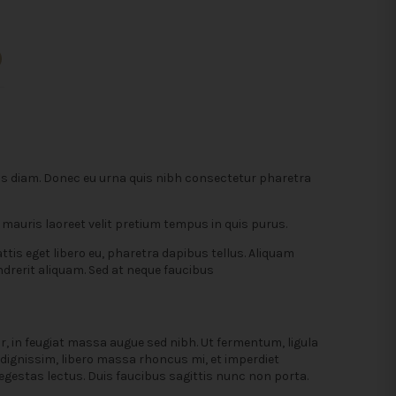
llis diam. Donec eu urna quis nibh consectetur pharetra
mauris laoreet velit pretium tempus in quis purus.
s eget libero eu, pharetra dapibus tellus. Aliquam
rerit aliquam. Sed at neque faucibus
tor, in feugiat massa augue sed nibh. Ut fermentum, ligula
s dignissim, libero massa rhoncus mi, et imperdiet
e egestas lectus. Duis faucibus sagittis nunc non porta.