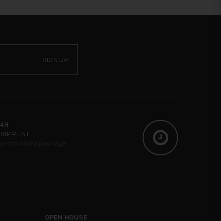
SIGN UP
24H
SHIPMENT
or standard package
OPEN HOUSE