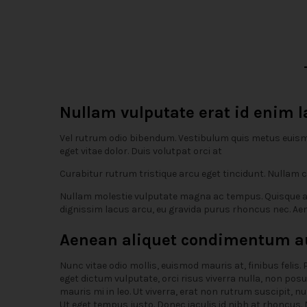
Nullam vulputate erat id enim l
Vel rutrum odio bibendum. Vestibulum quis metus euismod
eget vitae dolor. Duis volutpat orci at
Curabitur rutrum tristique arcu eget tincidunt. Nullam 
Nullam molestie vulputate magna ac tempus. Quisque ac 
dignissim lacus arcu, eu gravida purus rhoncus nec. A
Aenean aliquet condimentum aug
Nunc vitae odio mollis, euismod mauris at, finibus felis.
eget dictum vulputate, orci risus viverra nulla, non pos
mauris mi in leo. Ut viverra, erat non rutrum suscipit, n
Ut eget tempus justo. Donec iaculis id nibh at rhoncus. N