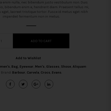
a enim nulla, nec bibendum justo vestibulum non. Duis
is, bibendum enim a, hendrerit diam. Praesent tellus mi,
s eget, laoreet tristique tortor. Fusce id metus eget nibh
imperdiet fermentum non in metus.
ADD TO CART
Add to Wishlist
men's
,
Bag
,
Eyewear
,
Men's
,
Glasses
,
Shose
,
Aliquam
Brand:
Barbour
,
Carvela
,
Crocs
,
Evans
.