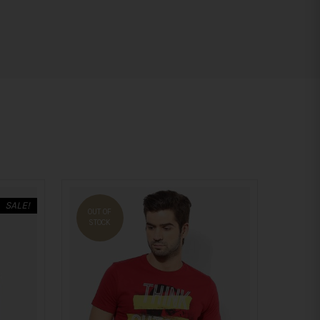
SALE!
OUT OF
STOCK