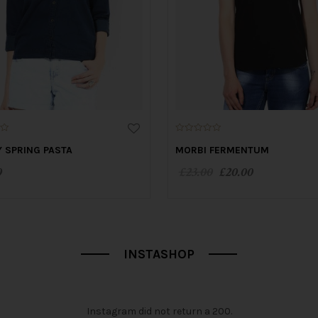
0
o
 SPRING PASTA
MORBI FERMENTUM
u
t
0
£
23.00
£
20.00
o
f
5
INSTASHOP
Instagram did not return a 200.