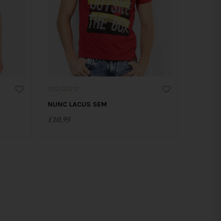
0
o
NUNC LACUS SEM
u
t
£
10.95
o
f
5